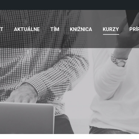
TÍM
KNIŽNICA
KURZY
PRÍRUČKY
KONTAK
KT
AKTUÁLNE
TÍM
KNIŽNICA
KURZY
PRÍ