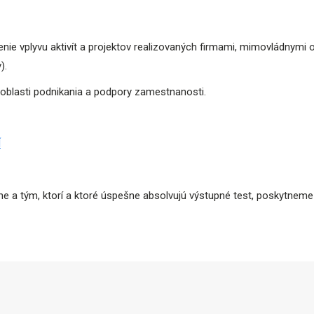
nie vplyvu aktivít a projektov realizovaných firmami, mimovládnymi 
).
 oblasti podnikania a podpory zamestnanosti.
Í
ne a tým, ktorí a ktoré úspešne absolvujú výstupné test, poskytneme