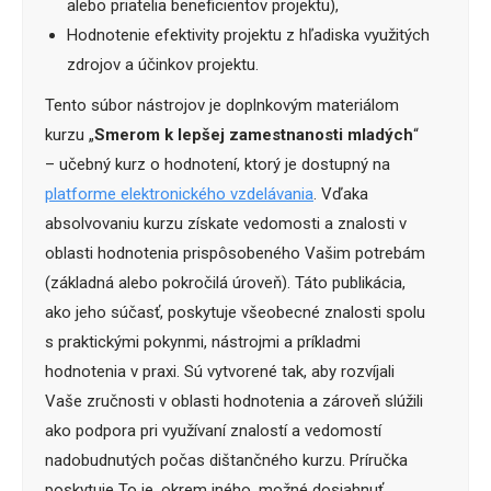
alebo priatelia beneficientov projektu),
Hodnotenie efektivity projektu z hľadiska využitých
zdrojov a účinkov projektu.
Tento súbor nástrojov je doplnkovým materiálom
kurzu „
Smerom k lepšej zamestnanosti mladých
“
– učebný kurz o hodnotení, ktorý je dostupný na
platforme elektronického vzdelávania
. Vďaka
absolvovaniu kurzu získate vedomosti a znalosti v
oblasti hodnotenia prispôsobeného Vašim potrebám
(základná alebo pokročilá úroveň). Táto publikácia,
ako jeho súčasť, poskytuje všeobecné znalosti spolu
s praktickými pokynmi, nástrojmi a príkladmi
hodnotenia v praxi. Sú vytvorené tak, aby rozvíjali
Vaše zručnosti v oblasti hodnotenia a zároveň slúžili
ako podpora pri využívaní znalostí a vedomostí
nadobudnutých počas dištančného kurzu. Príručka
poskytuje To je, okrem iného, možné dosiahnuť