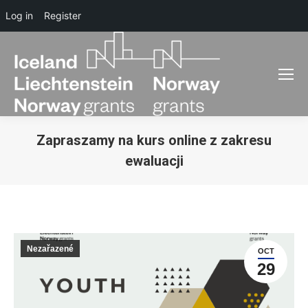
Log in
Register
Zapraszamy na kurs online z zakresu
ewaluacji
You are here:
Nezařazené
OCT
29