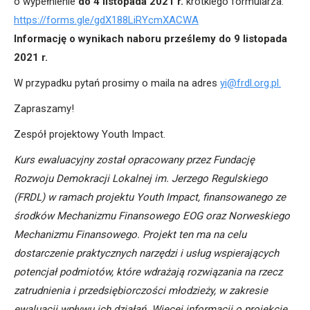
o wypełnienie
do 4 listopada 2021 r.
krótkiego formularza:
https://forms.gle/gdX188LiRYcmXACWA
Informację o wynikach naboru prześlemy do 9 listopada
2021 r.
W przypadku pytań prosimy o maila na adres
yi@frdl.org.pl.
Zapraszamy!
Zespół projektowy Youth Impact.
Kurs ewaluacyjny został opracowany przez Fundację
Rozwoju Demokracji Lokalnej im. Jerzego Regulskiego
(FRDL) w ramach projektu Youth Impact, finansowanego ze
środków Mechanizmu Finansowego EOG oraz Norweskiego
Mechanizmu Finansowego. Projekt ten ma na celu
dostarczenie praktycznych narzędzi i usług wspierających
potencjał podmiotów, które wdrażają rozwiązania na rzecz
zatrudnienia i przedsiębiorczości młodzieży, w zakresie
ewaluacji wpływu ich działań. Więcej informacji o projekcie