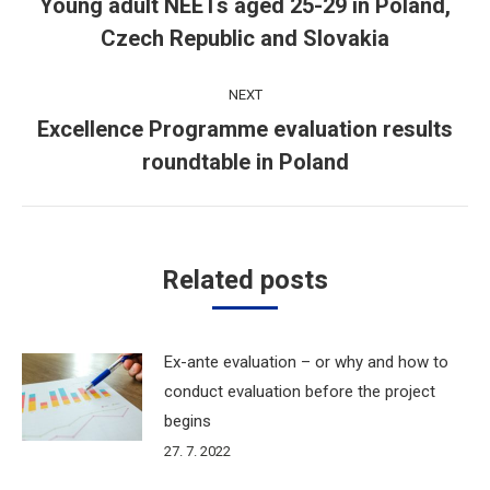
navigation
Young adult NEETs aged 25-29 in Poland,
Previous
Czech Republic and Slovakia
post:
NEXT
Excellence Programme evaluation results
Next
roundtable in Poland
post:
Related posts
Ex-ante evaluation – or why and how to
conduct evaluation before the project
begins
27. 7. 2022