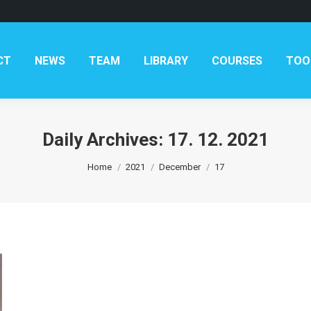
AM
LIBRARY
COURSES
TOOLKITS
CONTAC
CT
NEWS
TEAM
LIBRARY
COURSES
TOO
Daily Archives:
17. 12. 2021
You are here:
Home
2021
December
17