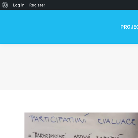
PROJECT
NEWS
TE
About
Log in
Register
WordPress
PROJE