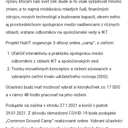
výziev, ktorým náš svet čelí. Bude si to však vyžadovať mnoho
zmien, a to najmä mobilizáciu mladých ľudí, finančných
zdrojov, nových technológií a budovanie kapacít, okrem iného
aj prostredníctvom spolupráce medzi nadšencami z rôznych
oblastí, vrátane odborníkov na spoločenské vedy a IKT.
Projekt HubIT organizuje 3-dňový online „camp“, s cieľom:
Uľahčiť interaktívnu a praktickú spoluprácu medzi
odborníkmi z oblasti IKT a spoločenských vied.
Tvorbu inovatívnych konceptov a riešení súvisiacich s
vybranými cieľmi trvalo udržateľného rozvoja (SDG).
Účastníci budú mať možnosť vybrať si ktorýkoľvek zo 17 SDG
a v rámci 48 hodín pracovať na jeho riešení.
Podujatie sa začína v stredu 27.1.2021 a končí v piatok
29.01.2021. Z dôvodu obmedzení COVID-19 bude podujatie
„Common Ground Camp“ realizované online. Vybraní účastníci