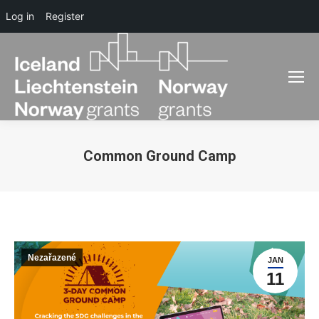
Log in
Register
Common Ground Camp
You are here:
Nezařazené
JAN
11