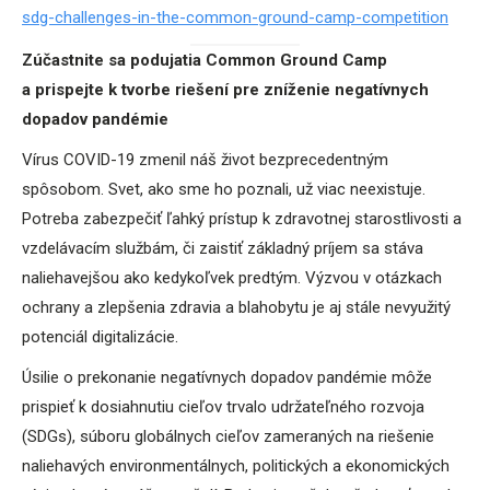
sdg-challenges-in-the-common-ground-camp-competition
Zúčastnite sa podujatia Common Ground Camp
a prispejte k tvorbe riešení pre zníženie negatívnych
dopadov pandémie
Vírus COVID-19 zmenil náš život bezprecedentným
spôsobom. Svet, ako sme ho poznali, už viac neexistuje.
Potreba zabezpečiť ľahký prístup k zdravotnej starostlivosti a
vzdelávacím službám, či zaistiť základný príjem sa stáva
naliehavejšou ako kedykoľvek predtým. Výzvou v otázkach
ochrany a zlepšenia zdravia a blahobytu je aj stále nevyužitý
potenciál digitalizácie.
Úsilie o prekonanie negatívnych dopadov pandémie môže
prispieť k dosiahnutiu cieľov trvalo udržateľného rozvoja
(SDGs), súboru globálnych cieľov zameraných na riešenie
naliehavých environmentálnych, politických a ekonomických