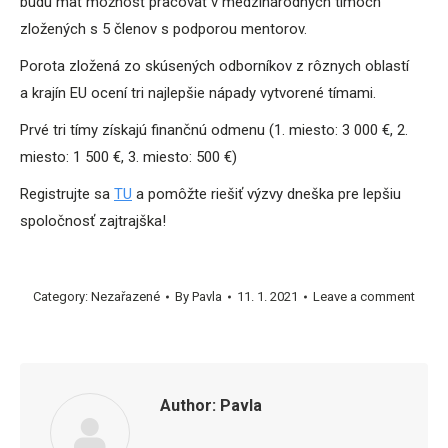
budú mať možnosť pracovať v medzinárodných tímoch
zložených s 5 členov s podporou mentorov.
Porota zložená zo skúsených odborníkov z rôznych oblastí
a krajín EU ocení tri najlepšie nápady vytvorené tímami.
Prvé tri tímy získajú finančnú odmenu (1. miesto: 3 000 €, 2.
miesto: 1 500 €, 3. miesto: 500 €)
Registrujte sa
TU
a pomôžte riešiť výzvy dneška pre lepšiu
spoločnosť zajtrajška!
Category:
Nezařazené
By
Pavla
11. 1. 2021
Leave a comment
Author:
Pavla