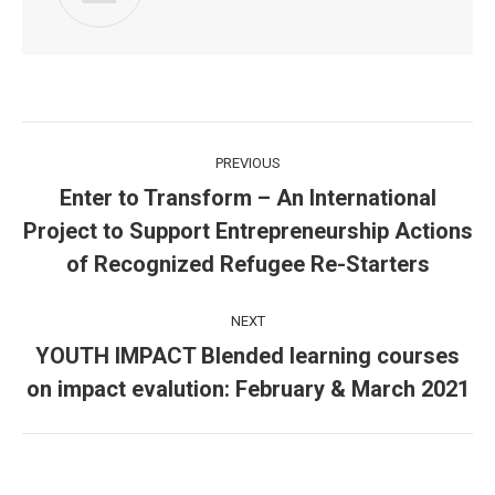
Post
PREVIOUS
navigation
Enter to Transform – An International
Project to Support Entrepreneurship Actions
Previous
post:
of Recognized Refugee Re-Starters
NEXT
YOUTH IMPACT Blended learning courses
Next
on impact evalution: February & March 2021
post: